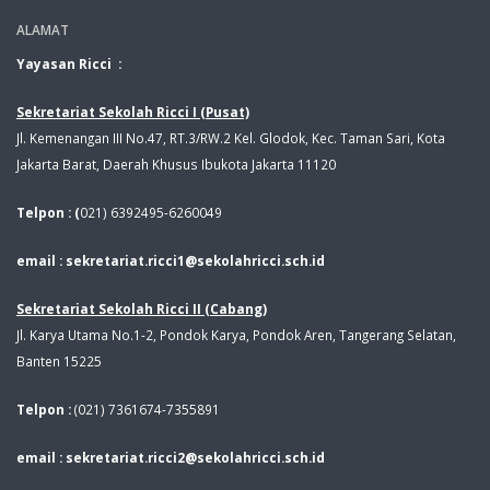
ALAMAT
Yayasan Ricci :
Sekretariat Sekolah Ricci I (Pusat)
Jl. Kemenangan III No.47, RT.3/RW.2 Kel. Glodok, Kec. Taman Sari, Kota
Jakarta Barat, Daerah Khusus Ibukota Jakarta 11120
Telpon : (
021) 6392495-6260049
email : sekretariat.ricci1@sekolahricci.sch.id
Sekretariat Sekolah Ricci II (Cabang)
Jl. Karya Utama No.1-2, Pondok Karya, Pondok Aren, Tangerang Selatan,
Banten 15225
Telpon :
(021) 7361674-7355891
email : sekretariat.ricci2@sekolahricci.sch.id