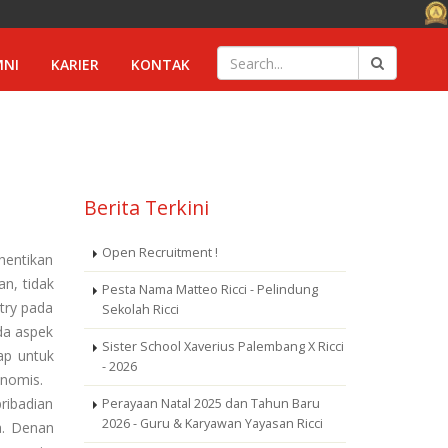
MNI
KARIER
KONTAK
Berita Terkini
Open Recruitment !
hentikan
n, tidak
Pesta Nama Matteo Ricci - Pelindung
try pada
Sekolah Ricci
da aspek
Sister School Xaverius Palembang X Ricci
ap untuk
- 2026
onomis.
ribadian
Perayaan Natal 2025 dan Tahun Baru
2026 - Guru & Karyawan Yayasan Ricci
a. Denan