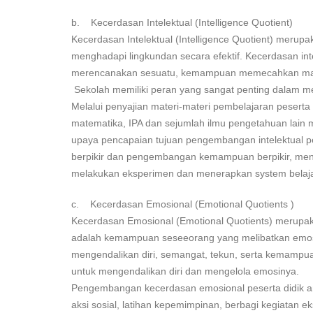
b. Kecerdasan Intelektual (Intelligence Quotient)
Kecerdasan Intelektual (Intelligence Quotient) merupa
menghadapi lingkundan secara efektif. Kecerdasan i
merencanakan sesuatu, kemampuan memecahkan masal
Sekolah memiliki peran yang sangat penting dalam m
Melalui penyajian materi-materi pembelajaran peserta
matematika, IPA dan sejumlah ilmu pengetahuan lain
upaya pencapaian tujuan pengembangan intelektual p
berpikir dan pengembangan kemampuan berpikir, men
melakukan eksperimen dan menerapkan system belajar 
c. Kecerdasan Emosional (Emotional Quotients )
Kecerdasan Emosional (Emotional Quotients) merup
adalah kemampuan seseeorang yang melibatkan emosi
mengendalikan diri, semangat, tekun, serta kemampua
untuk mengendalikan diri dan mengelola emosinya.
Pengembangan kecerdasan emosional peserta didik antara
aksi sosial, latihan kepemimpinan, berbagi kegiatan ek