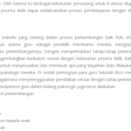
 Oleh karena itu berbagai kebutuhan penunjang untuk it uterus diu
a peserta didik dapat melaksanakan proses pembelajaran dengan ri
individu yang sedang dalam proses perkembangan baik fisik, inte
Tugas utama guru sebagai pendidik membantu mereka mengopt
ugas perkembangannya. Dengan memperhatikan tahap-tahap perk
ngembangkan kurikulum sesuai dengan kebutuhan peserta didik. bai
 untuk menyesuaikan dan membuat apa yang diajarkan atau dilakuk
 psikologis mereka. Di sinilah pentingnya para guru Sekolah Ricci 
bagaimana menyelenggarakan pendidikan sesuai dengan tahap perk
ompetensi guru dalam bidang psikologis juga terus dilakukan.
ciri perkembangan:
k
kan kepada anak
nak