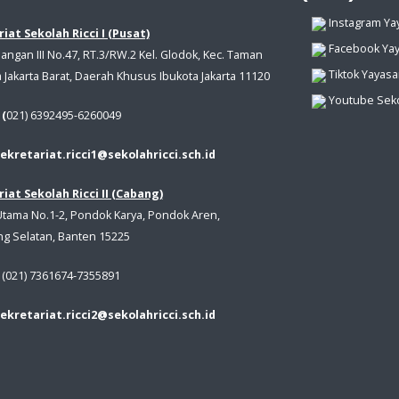
Instagram Yay
iat Sekolah Ricci I (Pusat)
Facebook Yay
angan III No.47, RT.3/RW.2 Kel. Glodok, Kec. Taman
Tiktok Yayasa
a Jakarta Barat, Daerah Khusus Ibukota Jakarta 11120
Youtube Seko
 (
021) 6392495-6260049
sekretariat.ricci1@sekolahricci.sch.id
iat Sekolah Ricci II (Cabang)
a Utama No.1-2, Pondok Karya, Pondok Aren,
g Selatan, Banten 15225
(021) 7361674-7355891
sekretariat.ricci2@sekolahricci.sch.id