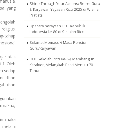
manusia.
Shine Through Your Actions: Retret Guru
asa yang
& Karyawan Yayasan Ricci 2025 di Wisma
Pratista
mengolah
Upacara perayaan HUT Republik
eligius.
Indonesia ke-80 di Sekolah Ricci
p-tahap
mosional
Selamat Memasuki Masa Pensiun
Guru/Karyawan
jar atas
HUT Sekolah Ricci Ke-69; Membangun
if. Oleh
Karakter, Melangkah Pasti Menuju 70
a setiap
Tahun
endidikan
gabaikan
ggunakan
ermakna,
kin maka
 melalui