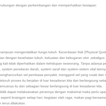
 berhubungan dengan perkembangan dan memperhatikan kesiapan:
mampuan mengendalikan fungsi tubuh. Kecerdasan fisik (Physical Quot
ian dengan kesehatan tubuh, kekuatan dan kebugaran otot ,sekaligus
ng kali tidak diperhatikan dalam kehidupan seseorang. Tanpa adanya pe
n, system peredaran darah, system saraf dan system-sistem vital lainny
menghancurkan sel pembawa penyakit, mengganti sel yang rusak dan
ruh proses itu berjalan di luar kesadaran kita dan berlangsung seti
emuanya itu dan sebagian besar berlangsung di luar kesadaran kita.
a didik dapat melaksanakan perannya dengan maksimal maka perlu upa
seperti braingym setiap hari, kegiatan olah raga, makan pagi bersama
k terus dilakukan.