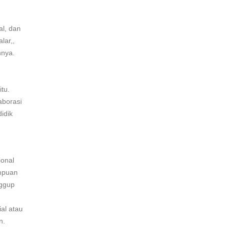
al, dan
lar,,
nnya.
tu.
aborasi
idik
onal
ampuan
nggup
ial atau
an.