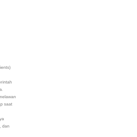
ients)
rintah
a.
 melawan
ap saat
ya
, dan