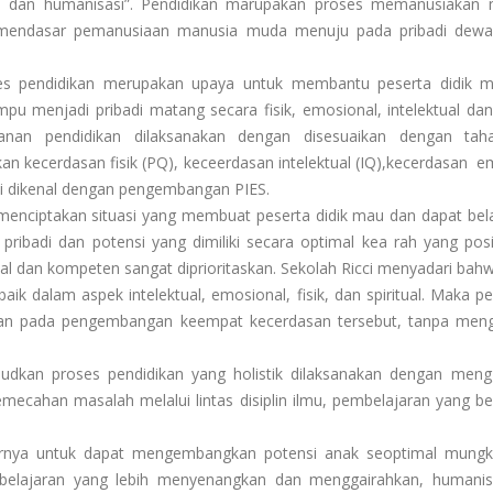
si dan humanisasi”. Pendidikan marupakan proses memanusiakan 
 mendasar pemanusiaan manusia muda menuju pada pribadi dew
oses pendidikan merupakan upaya untuk membantu peserta didik 
 menjadi pribadi matang secara fisik, emosional, intelektual dan r
anan pendidikan dilaksanakan dengan disesuaikan dengan taha
kecerdasan fisik (PQ), keceerdasan intelektual (IQ),kecerdasan e
 ini dikenal dengan pengembangan PIES.
 menciptakan situasi yang membuat peserta didik mau dan dapat bela
ribadi dan potensi yang dimiliki secara optimal kea rah yang posit
al dan kompeten sangat diprioritaskan. Sekolah Ricci menyadari bahw
ik dalam aspek intelektual, emosional, fisik, dan spiritual. Maka p
tian pada pengembangan keempat kecerdasan tersebut, tanpa men
judkan proses pendidikan yang holistik dilaksanakan dengan men
emecahan masalah melalui lintas disiplin ilmu, pembelajaran yang b
asarnya untuk dapat mengembangkan potensi anak seoptimal mung
belajaran yang lebih menyenangkan dan menggairahkan, humanis