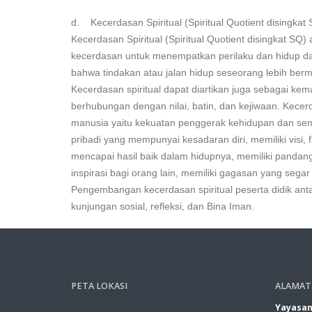
d. Kecerdasan Spiritual (Spiritual Quotient disingkat
Kecerdasan Spiritual (Spiritual Quotient disingkat S
kecerdasan untuk menempatkan perilaku dan hidup da
bahwa tindakan atau jalan hidup seseorang lebih ber
Kecerdasan spiritual dapat diartikan juga sebagai
berhubungan dengan nilai, batin, dan kejiwaan. Kecerd
manusia yaitu kekuatan penggerak kehidupan dan semes
pribadi yang mempunyai kesadaran diri, memiliki visi,
mencapai hasil baik dalam hidupnya, memiliki pand
inspirasi bagi orang lain, memiliki gagasan yang segar
Pengembangan kecerdasan spiritual peserta didik antara
kunjungan sosial, refleksi, dan Bina Iman.
PETA LOKASI
ALAMAT
Yayasan 