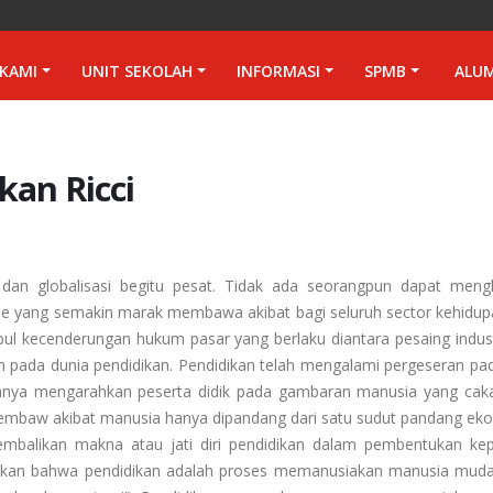
KAMI
UNIT SEKOLAH
INFORMASI
SPMB
ALU
kan Ricci
dan globalisasi begitu pesat. Tidak ada seorangpun dapat meng
me yang semakin marak membawa akibat bagi seluruh sector kehidupa
mbul kecenderungan hukum pasar yang berlaku diantara pesaing indus
 pada dunia pendidikan. Pendidikan telah mengalami pergeseran pa
anya mengarahkan peserta didik pada gambaran manusia yang cak
embaw akibat manusia hanya dipandang dari satu sudut pandang ek
gembalikan makna atau jati diri pendidikan dalam pembentukan kep
jelaskan bahwa pendidikan adalah proses memanusiakan manusia mud