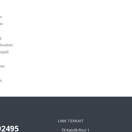
tu
ai
g
ekuatan
njadi
ber
a,
LINK TERKAIT
92495
TK Katolik Ricci 1