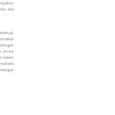
payakan,
leks dan
lektual,
imalkan
embangan
k secara
an dalam
memahami
embangan