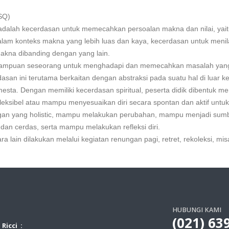
 SQ)
Q) adalah kecerdasan untuk memecahkan persoalan makna dan nilai, yai
lam konteks makna yang lebih luas dan kaya, kecerdasan untuk menil
makna dibanding dengan yang lain.
 kemampuan seseorang untuk menghadapi dan memecahkan masalah yan
asan ini terutama berkaitan dengan abstraksi pada suatu hal di luar k
ta. Dengan memiliki kecerdasan spiritual, peserta didik dibentuk me
 fleksibel atau mampu menyesuaikan diri secara spontan dan aktif untuk
angan yang holistic, mampu melakukan perubahan, mampu menjadi sum
 dan cerdas, serta mampu melakukan refleksi diri.
 lain dilakukan melalui kegiatan renungan pagi, retret, rekoleksi, mis
HUBUNGI KAMI
(021) 63
Ricci :