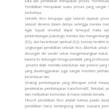
kata lain pendidikan merupakan proses “hominisa
Pendidikan merupakan suatu proses yang sangat
seutuhnya.
Sekolah Ricci berupaya agar seluruh layanan pr
seluruh dimensi dalam dirinya sehingga mereka mampu
Agar tujuan tersebut dapat terwujud maka lay
perkembangan psikologis mereka dan mengembangkan 
(EQ), dan kecerdasan spiritual (SQ). konsep terakhir
Lingkungan pendidikan sekolah Ricci dibentuk untuk
dorongan diri sendiri untuk mengembangkan bakat, p
karena itu dukungan tenaga pendidik yang profession
peserta didik memiliki kebutuhan dan potensi yang ba
yang diselenggarakan juga sangat memberi perha
kecerdasan lain.
Strategi pembelajaran yang diterapan untuk mewu
pendekatan pembelajaran transformatif, fleksibel, p
dan melibatkan komunilas di mana individu berada.
Filosofi pendidikan Ricci adalah bahwa paada d
pendidikan harus berlangsung dalam suasana pem