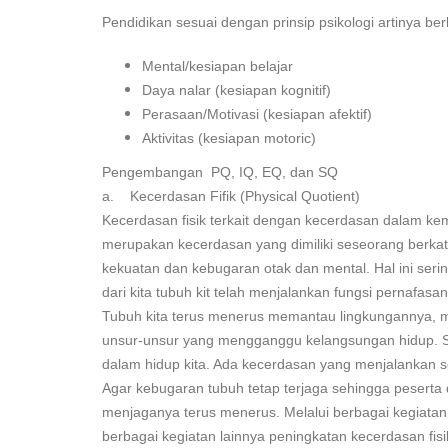
Pendidikan sesuai dengan prinsip psikologi artinya
Mental/kesiapan belajar
Daya nalar (kesiapan kognitif)
Perasaan/Motivasi (kesiapan afektif)
Aktivitas (kesiapan motoric)
Pengembangan PQ, IQ, EQ, dan SQ
a. Kecerdasan Fifik (Physical Quotient)
Kecerdasan fisik terkait dengan kecerdasan dalam ke
merupakan kecerdasan yang dimiliki seseorang berkat
kekuatan dan kebugaran otak dan mental. Hal ini seri
dari kita tubuh kit telah menjalankan fungsi pernafasa
Tubuh kita terus menerus memantau lingkungannya, 
unsur-unsur yang mengganggu kelangsungan hidup. Selu
dalam hidup kita. Ada kecerdasan yang menjalankan s
Agar kebugaran tubuh tetap terjaga sehingga pesert
menjaganya terus menerus. Melalui berbagai kegiatan 
berbagai kegiatan lainnya peningkatan kecerdasan fisi