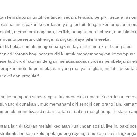
kan kemampuan untuk bertindak secara terarah, berpikir secara rasion
ntelektual merupakan kecerdasan yang terkait dengan kemampuan mena
ah, memahami gagasan, berfikir, penggunaan bahasa, dan lain-lai
embantu peserta didik engembangkan daya pikir mereka.
 didik belajar untuk mengembangkan daya pikir mereka. Bidang studi
 menjadi sarana bagi peserta didik untuk mengembangkan kemampuan i
eserta didik dilakukan dengan melaksanaknan proses pembelajaran el
erapkan metode pembelajaran yang menyenangkan, melatih peserta d
aktif dan produktif.
akan kemampuan seseorang untuk mengelola emosi. Kecerdasan emosi
, yang digunakan untuk memahami diri sendiri dan orang lain, kem
n untuk memotivasi diri dan bertahan dalam menghadapi frustasi, sa
 lain dilakukan melalui kegiatan kunjungan sosial, live in, bakti sos
strakurikuler, kerja kelompok, gotong royong atau kerja bakti lingkung